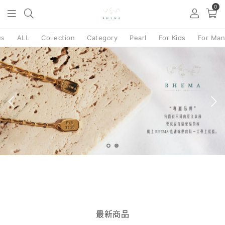
0
us
ALL
Collection
Category
Pearl
For Kids
For Ma
最新商品