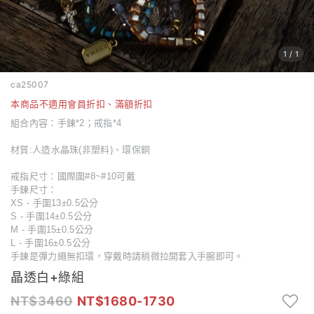
1
/
1
ca25007
本商品不適用會員折扣、滿額折扣
組合內容：手鍊*2；戒指*4
材質:人造水晶珠(非塑料)、環保銅
戒指尺寸：國際圍#8~#10可戴
手鍊尺寸：
XS - 手圍13±0.5公分
S - 手圍14±0.5公分
M - 手圍15±0.5公分
L - 手圍16±0.5公分
手鍊是彈力繩無扣環，穿戴時請稍微拉開套入手腕即可。
晶透白+綠組
3460
1680-1730