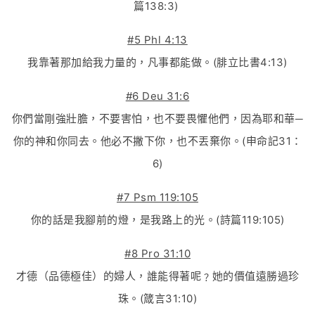
篇138:3)
#5 Phl 4:13
我靠著那加給我力量的，凡事都能做。(腓立比書4:13)
#6 Deu 31:6
你們當剛強壯膽，不要害怕，也不要畏懼他們，因為耶和華─
你的神和你同去。他必不撇下你，也不丟棄你。(申命記31：
6)
#7 Psm 119:105
你的話是我腳前的燈，是我路上的光。(詩篇119:105)
#8 Pro 31:10
才德（品德極佳）的婦人，誰能得著呢﹖她的價值遠勝過珍
珠。(箴言31:10)