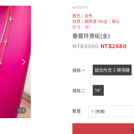
se25001
顏色：金色
材質：銅厚度18K金；鋯石
尺寸：16"
疊戴特惠組(金)
3260
2880
組合內含 2 條項鍊
規格一
16"
規格二
1
/
1
數量