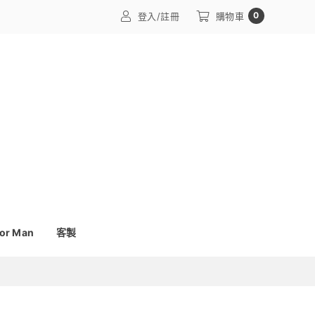
0
登入/註冊
購物車
or Man
客製