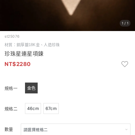
1
/
1
st25076
材質：銅厚鍍18K金、人造珍珠
珍珠星連星項鍊
2280
金色
規格一
46cm
67cm
規格二
數量