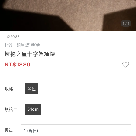
1
/
1
st25083
材質：銅厚鍍18K金
擁抱之星十字架項鍊
1880
金色
規格一
51cm
規格二
數量