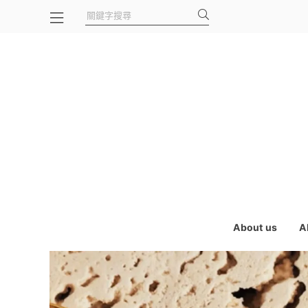
About us
A