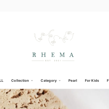
LL
Collection
Category
Pearl
For Kids
F