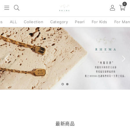
0
us
ALL
Collection
Category
Pearl
For Kids
For Ma
最新商品