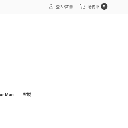
0
登入/註冊
購物車
or Man
客製