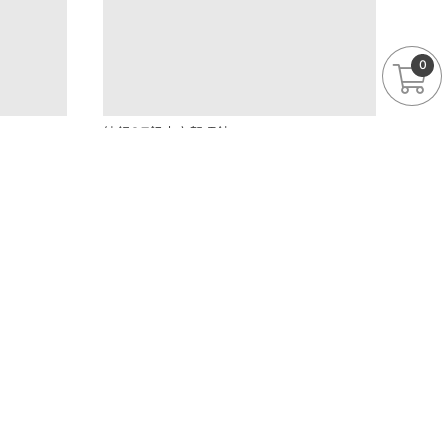
0
純銀OT釦十字架項鍊
3580
購物車 289 次